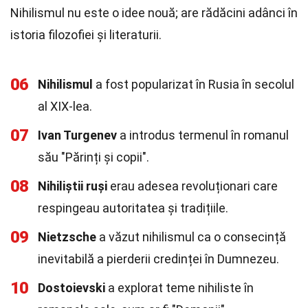
Nihilismul nu este o idee nouă; are rădăcini adânci în
istoria filozofiei și literaturii.
06
Nihilismul
a fost popularizat în Rusia în secolul
al XIX-lea.
07
Ivan Turgenev
a introdus termenul în romanul
său "Părinți și copii".
08
Nihiliștii ruși
erau adesea revoluționari care
respingeau autoritatea și tradițiile.
09
Nietzsche
a văzut nihilismul ca o consecință
inevitabilă a pierderii credinței în Dumnezeu.
10
Dostoievski
a explorat teme nihiliste în