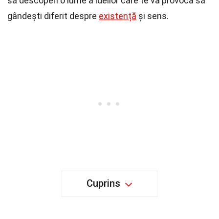
să descoperi o lume a ideilor care te va provoca să
gândești diferit despre
existență
și sens.
Cuprins