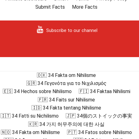
Submit Facts
More Facts
Subscribe to our channel
🇩🇰 34 Fakta om Nihilisme
🇬🇷 34 Γεγονότα για το Νιχιλισμός
🇪🇸 34 Hechos sobre Nihilismo
🇫🇮 34 Faktaa Nihilismi
🇫🇷 34 Faits sur Nihilisme
🇮🇩 34 Fakta tentang Nihilisme
🇮🇹 34 Fatti su Nichilismo
🇯🇵 34個のストイックの事実
🇰🇷 34 가지 허무주의에 대한 사실
🇳🇴 34 Fakta om Nihilisme
🇵🇹 34 Fatos sobre Nihilismo