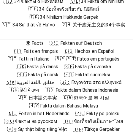
🇷🇺 34 Факты о Нихилизм
🇸🇪 34 Fakta om Nihilism
🇹🇭 34 ข้อเท็จจริงเกี่ยวกับ นิฮิลิสม์
🇹🇷 34 Nihilizm Hakkında Gerçek
🇻🇮 34 Sự thật về Hư vô
🇿🇭 关于虚无主义的34个事实
🌍 Facts
🇩🇪 Fakten auf Deutsch
🇫🇷 Faits en français
🇪🇸 Hechos en Español
🇮🇹 Fatti in Italiano
🇧🇷 🇵🇹 Fatos em português
🇩🇰 Fakta på dansk
🇸🇪 Fakta på svenska
🇳🇴 Fakta på norsk
🇫🇮 Faktat suomeksi
🇸🇦 حقائق باللغة العربية
🇬🇷 Γεγονότα στα ελληνικά
🇮🇳 हिंदी में तथ्य
🇮🇩 Fakta dalam Bahasa Indonesia
🇯🇵 日本語の事実
🇰🇷 한국어로 된 사실
🇲🇾 Fakta dalam Bahasa Melayu
🇳🇱 Feiten in het Nederlands
🇵🇱 Fakty po polsku
🇷🇺 Факты на русском
🇹🇭 ข้อเท็จจริงเป็นภาษาไทย
🇻🇳 Sự thật bằng tiếng Việt
🇹🇷 Türkçe Gerçekler