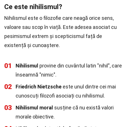
Ce este nihilismul?
Nihilismul este o filozofie care neagă orice sens,
valoare sau scop în viață. Este adesea asociat cu
pesimismul extrem și scepticismul față de
existență și cunoaștere.
01
Nihilismul
provine din cuvântul latin "nihil", care
înseamnă "nimic".
02
Friedrich Nietzsche
este unul dintre cei mai
cunoscuți filozofi asociați cu nihilismul.
03
Nihilismul moral
susține că nu există valori
morale obiective.