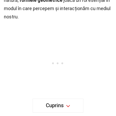
natură,
formele geometrice
joacă un rol esențial în
modul în care percepem și interacționăm cu mediul
nostru.
Cuprins