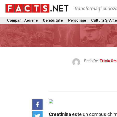
Transformă-ți curiozi
Companii Aeriene
Celebritate
Personaje
Cultură Și Arte
Scris De:
Tricia Om
Creatinina
este un compus chimi