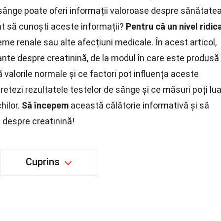
sânge poate oferi informații valoroase despre sănătate
ant să cunoști aceste informații?
Pentru că un nivel ridic
me renale sau alte afecțiuni medicale. În acest articol,
nte despre creatinină, de la modul în care este produsă
 valorile normale și ce factori pot influența aceste
etezi rezultatele testelor de sânge și ce măsuri poți lu
hilor.
Să începem
această călătorie informativă și să
i despre creatinină!
Cuprins