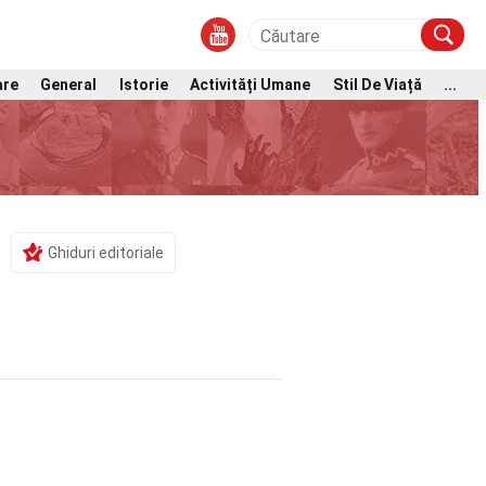
are
General
Istorie
Activități Umane
Stil De Viață
...
Ghiduri editoriale