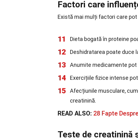
Factori care influenț
Există mai mulți factori care pot 
11
Dieta bogată în proteine poa
12
Deshidratarea poate duce la
13
Anumite medicamente pot af
14
Exercițiile fizice intense po
15
Afecțiunile musculare, cum a
creatinină.
READ ALSO:
28 Fapte Despr
Teste de creatinină ș