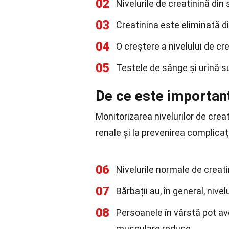
02
Nivelurile de creatinină din 
03
Creatinina este eliminată d
04
O creștere a nivelului de cr
05
Testele de sânge și urină su
De ce este important
Monitorizarea nivelurilor de crea
renale și la prevenirea complicați
06
Nivelurile normale de creat
07
Bărbații au, în general, nive
08
Persoanele în vârstă pot av
musculare reduse.