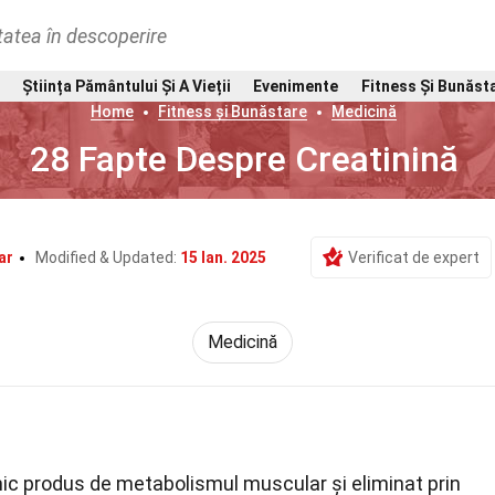
tatea în descoperire
Știința Pământului Și A Vieții
Evenimente
Fitness Și Bunăst
Home
Fitness și Bunăstare
Medicină
28 Fapte Despre Creatinină
ar
Modified & Updated:
15 Ian. 2025
Verificat de expert
Medicină
c produs de metabolismul muscular și eliminat prin