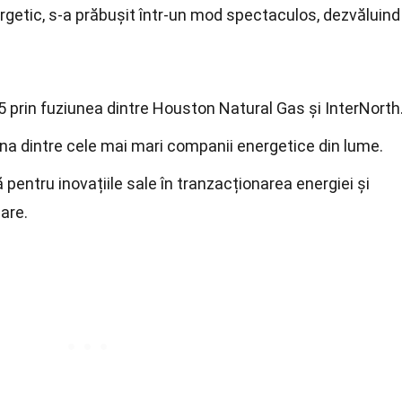
getic, s-a prăbușit într-un mod spectaculos, dezvăluind
5 prin fuziunea dintre Houston Natural Gas și InterNorth
 una dintre cele mai mari companii energetice din lume.
entru inovațiile sale în tranzacționarea energiei și
iare.