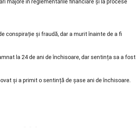
ri majore în reglementările financiare și la procese
 conspirație și fraudă, dar a murit înainte de a fi
amnat la 24 de ani de închisoare, dar sentința sa a fost
vat și a primit o sentință de șase ani de închisoare.