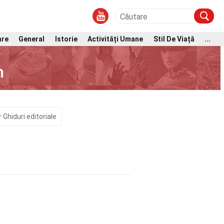
are
General
Istorie
Activități Umane
Stil De Viață
...
n
Ghiduri editoriale