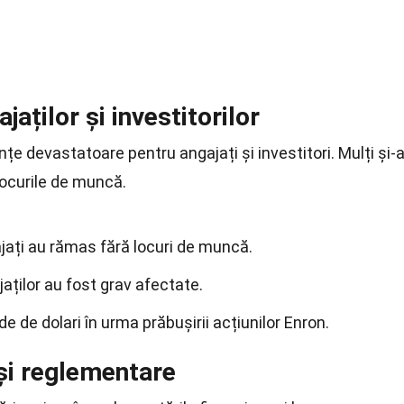
aților și investitorilor
țe devastatoare pentru angajați și investitori. Mulți și-
locurile de muncă.
jați au rămas fără locuri de muncă.
jaților au fost grav afectate.
rde de dolari în urma prăbușirii acțiunilor Enron.
și reglementare