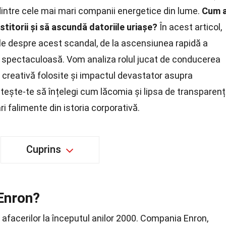
dintre cele mai mari companii energetice din lume.
Cum 
titorii și să ascundă datoriile uriașe?
În acest articol,
le despre acest scandal, de la ascensiunea rapidă a
 spectaculoasă. Vom analiza rolul jucat de conducerea
 creativă folosite și impactul devastator asupra
egătește-te să înțelegi cum lăcomia și lipsa de transparen
ri falimente din istoria corporativă.
Cuprins
 Enron?
afacerilor la începutul anilor 2000. Compania Enron,