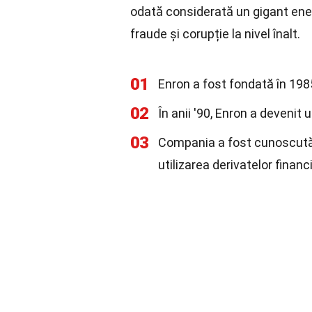
odată considerată un gigant ener
fraude și corupție la nivel înalt.
01
Enron a fost fondată în 198
02
În anii '90, Enron a devenit
03
Compania a fost cunoscută p
utilizarea derivatelor financ