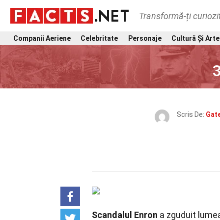
Transformă-ți curiozi
Companii Aeriene
Celebritate
Personaje
Cultură Și Arte
Scris De:
Gate
Scandalul Enron
a zguduit lumea 