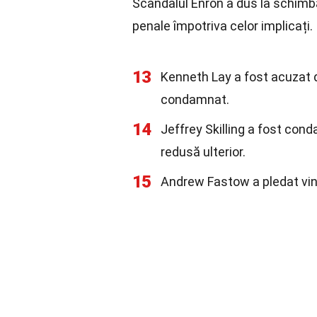
Scandalul Enron a dus la schimbă
penale împotriva celor implicați.
13
Kenneth Lay a fost acuzat de
condamnat.
14
Jeffrey Skilling a fost cond
redusă ulterior.
15
Andrew Fastow a pledat vino