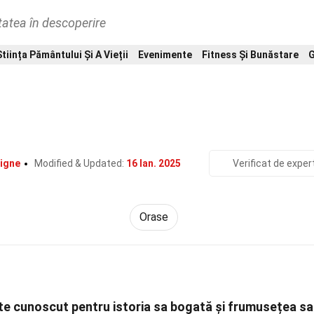
tatea în descoperire
Știința Pământului Și A Vieții
Evenimente
Fitness Și Bunăstare
G
Home
Lume
Orase
34 Fapte Despre Asisi
igne
Modified & Updated:
16 Ian. 2025
Verificat de exper
Orase
este cunoscut pentru istoria sa bogată și frumusețea sa