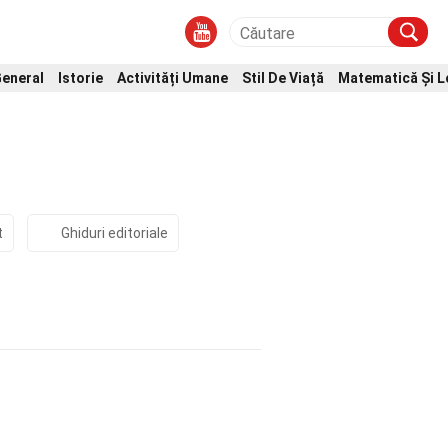
eneral
Istorie
Activități Umane
Stil De Viață
Matematică Și L
t
Ghiduri editoriale