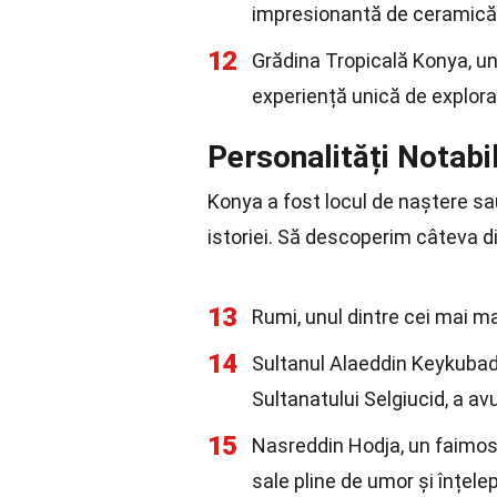
impresionantă de ceramică ș
12
Grădina Tropicală Konya, una
experiență unică de explorar
Personalități Notabi
Konya a fost locul de naștere sa
istoriei. Să descoperim câteva di
13
Rumi, unul dintre cei mai mari
14
Sultanul Alaeddin Keykubad 
Sultanatului Selgiucid, a av
15
Nasreddin Hodja, un faimos
sale pline de umor și înțel