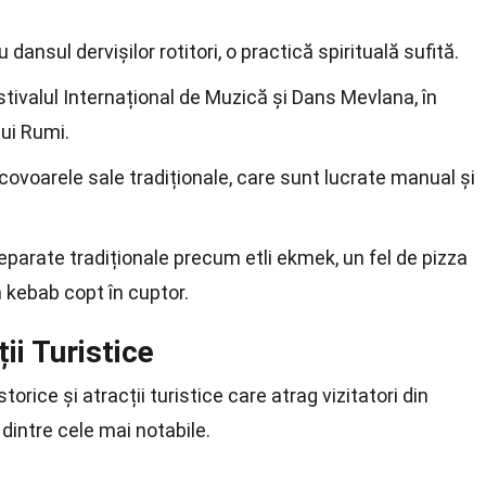
ansul dervișilor rotitori, o practică spirituală sufită.
tivalul Internațional de Muzică și Dans Mevlana, în
lui Rumi.
ovoarele sale tradiționale, care sunt lucrate manual și
eparate tradiționale precum etli ekmek, un fel de pizza
n kebab copt în cuptor.
i Turistice
rice și atracții turistice care atrag vizitatori din
intre cele mai notabile.