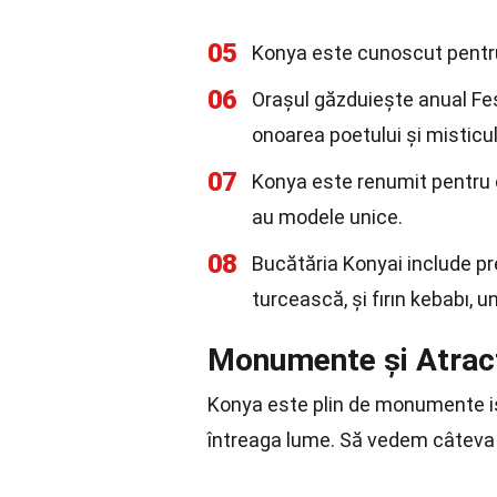
05
Konya este cunoscut pentru d
06
Orașul găzduiește anual Fes
onoarea poetului și misticu
07
Konya este renumit pentru c
au modele unice.
08
Bucătăria Konyai include pr
turcească, și fırın kebabı, u
Monumente și Atracți
Konya este plin de monumente isto
întreaga lume. Să vedem câteva d