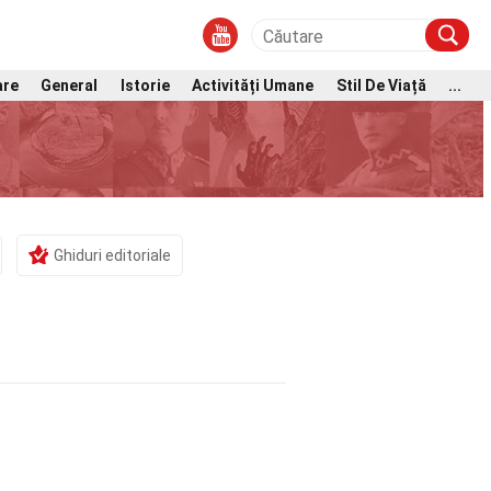
are
General
Istorie
Activități Umane
Stil De Viață
...
Ghiduri editoriale