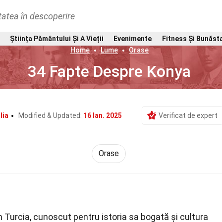
tatea în descoperire
Știința Pământului Și A Vieții
Evenimente
Fitness Și Bunăst
Home
Lume
Orase
34 Fapte Despre Konya
lia
Modified & Updated:
16 Ian. 2025
Verificat de expert
Orase
 Turcia, cunoscut pentru istoria sa bogată și cultura