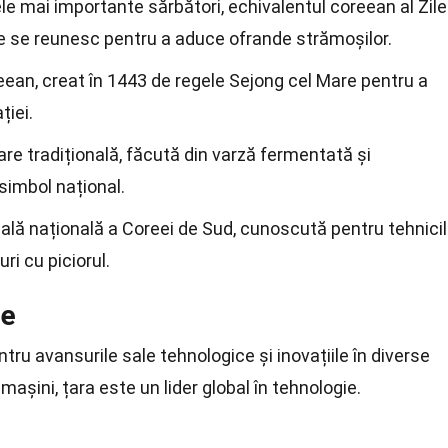
le mai importante sărbători, echivalentul coreean al Zile
le se reunesc pentru a aduce ofrande strămoșilor.
eean, creat în 1443 de regele Sejong cel Mare pentru a
ției.
re tradițională, făcută din varză fermentată și
simbol național.
ală națională a Coreei de Sud, cunoscută pentru tehnici
ri cu piciorul.
ie
ru avansurile sale tehnologice și inovațiile în diverse
mașini, țara este un lider global în tehnologie.