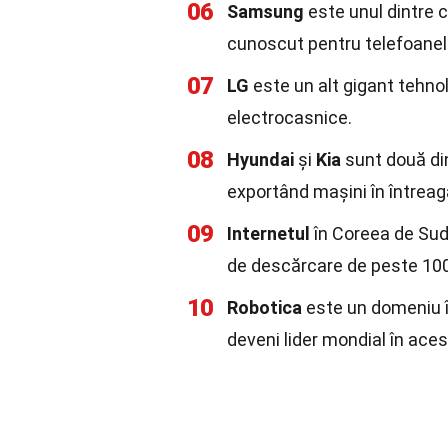
06
Samsung
este unul dintre c
cunoscut pentru telefoanele 
07
LG
este un alt gigant tehnol
electrocasnice.
08
Hyundai
și
Kia
sunt două di
exportând mașini în întreag
09
Internetul
în Coreea de Sud 
de descărcare de peste 10
10
Robotica
este un domeniu î
deveni lider mondial în aces