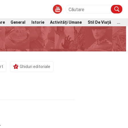
are
General
Istorie
Activități Umane
Stil De Viață
...
rt
Ghiduri editoriale
-