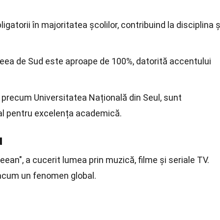
igatorii în majoritatea școlilor, contribuind la disciplina ș
eea de Sud este aproape de 100%, datorită accentului
precum Universitatea Națională din Seul, sunt
al pentru excelența academică.
u
ean", a cucerit lumea prin muzică, filme și seriale TV.
acum un fenomen global.