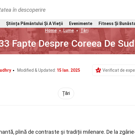
tatea în descoperire
Știința Pământului Și A Vieții
Evenimente
Fitness Și Bunăst
Home
Lume
Țări
33 Fapte Despre Coreea De Sud
udhry
Modified & Updated:
15 Ian. 2025
Verificat de expe
Țări
antă, plină de contraste și tradiții milenare. De la zgârie