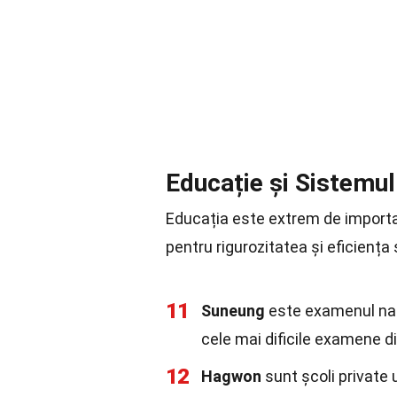
Educație și Sistemul
Educația este extrem de importa
pentru rigurozitatea și eficiența 
11
Suneung
este examenul nați
cele mai dificile examene d
12
Hagwon
sunt școli private 