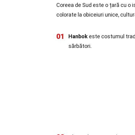
Coreea de Sud este o țară cu o ist
colorate la obiceiuri unice, cult
01
Hanbok
este costumul tradi
sărbători.