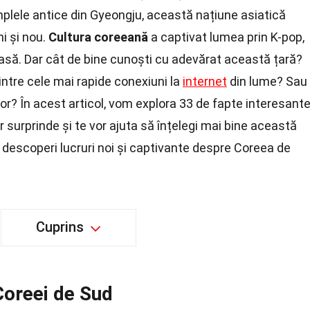
mplele antice din Gyeongju, această națiune asiatică
i și nou.
Cultura coreeană
a captivat lumea prin K-pop,
asă. Dar cât de bine cunoști cu adevărat această țară?
intre cele mai rapide conexiuni la
internet
din lume? Sau
lor? În acest articol, vom explora 33 de fapte interesant
 surprinde și te vor ajuta să înțelegi mai bine această
 descoperi lucruri noi și captivante despre Coreea de
Cuprins
 Coreei de Sud