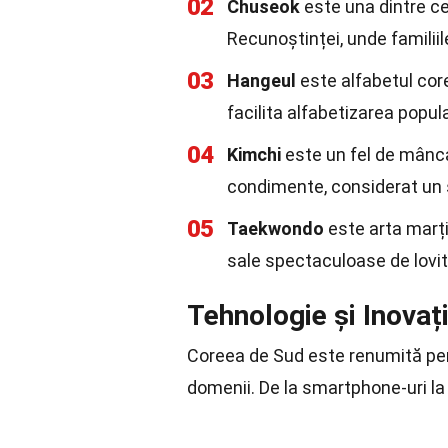
02
Chuseok
este una dintre ce
Recunoștinței, unde familii
03
Hangeul
este alfabetul cor
facilita alfabetizarea popula
04
Kimchi
este un fel de mânca
condimente, considerat un 
05
Taekwondo
este arta marți
sale spectaculoase de lovitu
Tehnologie și Inovaț
Coreea de Sud este renumită pent
domenii. De la smartphone-uri la 