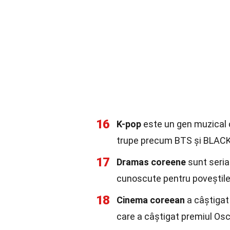
16
K-pop
este un gen muzical c
trupe precum BTS și BLAC
17
Dramas coreene
sunt seria
cunoscute pentru poveștile l
18
Cinema coreean
a câștigat
care a câștigat premiul Osc