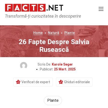
Transformă-ți curiozitatea în descoperire
Home
Natură
Plante
26 Fapte Despre Salvia
Rusească
Scris De:
Karole Seger
Publicat:
25 Mart. 2025
Verificat de expert
Ghiduri editoriale
Plante