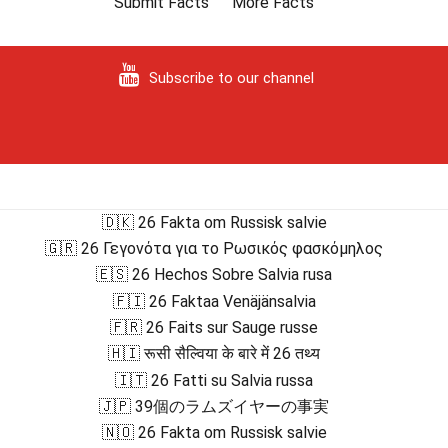
Submit Facts
More Facts
Subscribe to our channel
🇩🇰 26 Fakta om Russisk salvie
🇬🇷 26 Γεγονότα για το Ρωσικός φασκόμηλος
🇪🇸 26 Hechos Sobre Salvia rusa
🇫🇮 26 Faktaa Venäjänsalvia
🇫🇷 26 Faits sur Sauge russe
🇭🇮 रूसी सैल्विया के बारे में 26 तथ्य
🇮🇹 26 Fatti su Salvia russa
🇯🇵 39個のラムズイヤーの事実
🇳🇴 26 Fakta om Russisk salvie