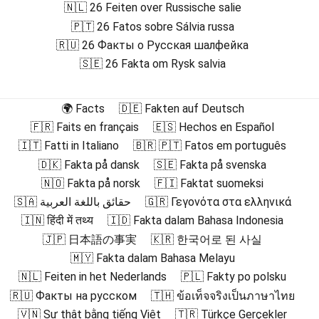
🇳🇱 26 Feiten over Russische salie
🇵🇹 26 Fatos sobre Sálvia russa
🇷🇺 26 Факты о Русская шалфейка
🇸🇪 26 Fakta om Rysk salvia
🌍 Facts
🇩🇪 Fakten auf Deutsch
🇫🇷 Faits en français
🇪🇸 Hechos en Español
🇮🇹 Fatti in Italiano
🇧🇷 🇵🇹 Fatos em português
🇩🇰 Fakta på dansk
🇸🇪 Fakta på svenska
🇳🇴 Fakta på norsk
🇫🇮 Faktat suomeksi
🇸🇦 حقائق باللغة العربية
🇬🇷 Γεγονότα στα ελληνικά
🇮🇳 हिंदी में तथ्य
🇮🇩 Fakta dalam Bahasa Indonesia
🇯🇵 日本語の事実
🇰🇷 한국어로 된 사실
🇲🇾 Fakta dalam Bahasa Melayu
🇳🇱 Feiten in het Nederlands
🇵🇱 Fakty po polsku
🇷🇺 Факты на русском
🇹🇭 ข้อเท็จจริงเป็นภาษาไทย
🇻🇳 Sự thật bằng tiếng Việt
🇹🇷 Türkçe Gerçekler