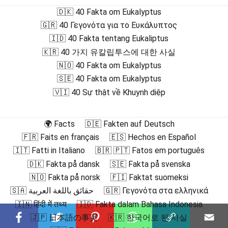
🇩🇰 40 Fakta om Eukalyptus
🇬🇷 40 Γεγονότα για το Ευκάλυπτος
🇮🇩 40 Fakta tentang Eukaliptus
🇰🇷 40 가지 유칼립투스에 대한 사실
🇳🇴 40 Fakta om Eukalyptus
🇸🇪 40 Fakta om Eukalyptus
🇻🇮 40 Sự thật về Khuynh diệp
🌍 Facts
🇩🇪 Fakten auf Deutsch
🇫🇷 Faits en français
🇪🇸 Hechos en Español
🇮🇹 Fatti in Italiano
🇧🇷 🇵🇹 Fatos em português
🇩🇰 Fakta på dansk
🇸🇪 Fakta på svenska
🇳🇴 Fakta på norsk
🇫🇮 Faktat suomeksi
🇸🇦 حقائق باللغة العربية
🇬🇷 Γεγονότα στα ελληνικά
🇮🇳 हिंदी में तथ्य
🇮🇩 Fakta dalam Bahasa Indonesia
🇯🇵 日本語の事実
🇰🇷 한국어로 된 사실