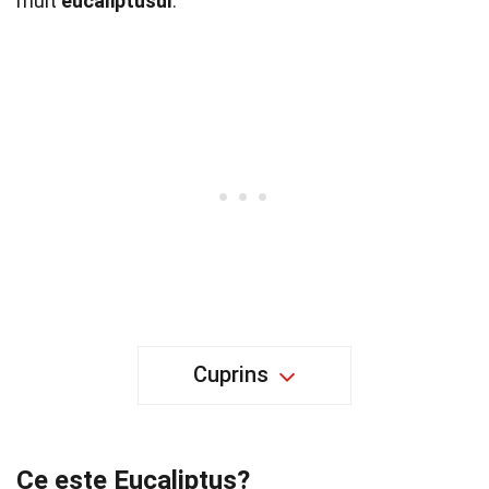
mult
eucaliptusul
.
Cuprins
Ce este Eucaliptus?