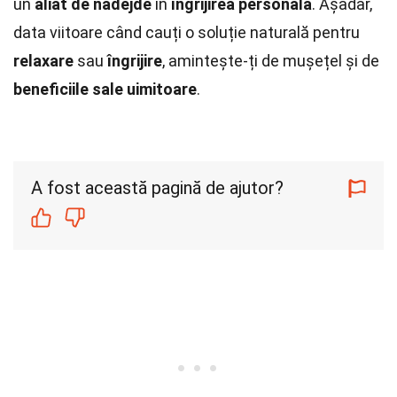
un
aliat de nădejde
în
îngrijirea personală
. Așadar,
data viitoare când cauți o soluție naturală pentru
relaxare
sau
îngrijire
, amintește-ți de mușețel și de
beneficiile sale uimitoare
.
A fost această pagină de ajutor?