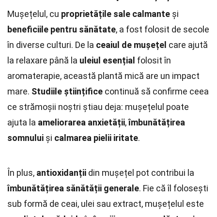
Mușețelul, cu
proprietățile sale calmante
și
beneficiile pentru sănătate
, a fost folosit de secole
în diverse culturi. De la
ceaiul de mușețel
care ajută
la relaxare până la
uleiul esențial
folosit în
aromaterapie, această plantă mică are un impact
mare.
Studiile științifice
continuă să confirme ceea
ce strămoșii noștri știau deja: mușețelul poate
ajuta la
ameliorarea anxietății
,
îmbunătățirea
somnului
și
calmarea pielii iritate
.
În plus,
antioxidanții
din mușețel pot contribui la
îmbunătățirea sănătății generale
. Fie că îl folosești
sub formă de ceai, ulei sau extract, mușețelul este