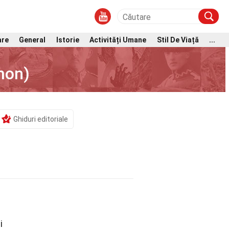
are
General
Istorie
Activități Umane
Stil De Viață
...
mon)
Ghiduri editoriale
i