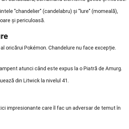
ntele "chandelier" (candelabru) și "lure" (momeală),
oare și periculoasă.
ure
 al oricărui Pokémon. Chandelure nu face excepție.
ampent atunci când este expus la o Piatră de Amurg.
uează din Litwick la nivelul 41.
stici impresionante care îl fac un adversar de temut în