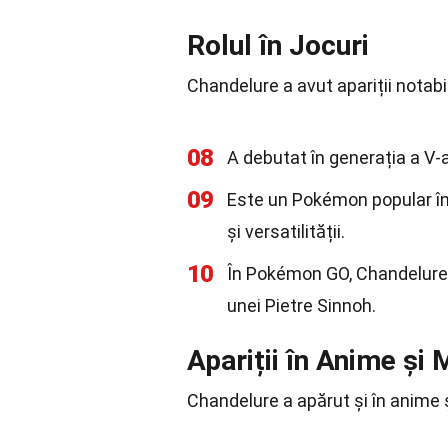
Rolul în Jocuri
Chandelure a avut apariții notabi
08
A debutat în generația a V-a
09
Este un Pokémon popular în c
și versatilității.
10
În Pokémon GO, Chandelure p
unei Pietre Sinnoh.
Apariții în Anime și
Chandelure a apărut și în anime 