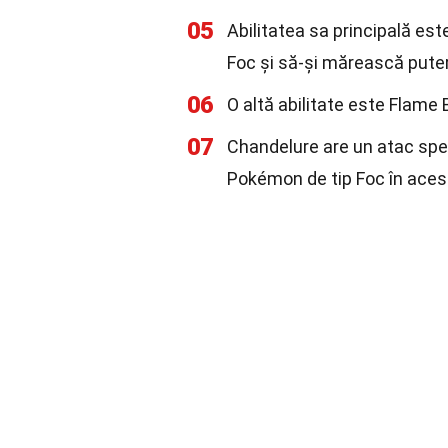
05
Abilitatea sa principală este
Foc și să-și mărească pute
06
O altă abilitate este Flame 
07
Chandelure are un atac speci
Pokémon de tip Foc în aces