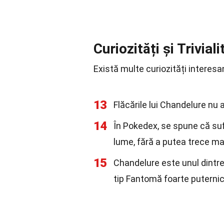
Curiozități și Triviali
Există multe curiozități intere
13
Flăcările lui Chandelure nu ar
14
În Pokedex, se spune că suf
lume, fără a putea trece ma
15
Chandelure este unul dintre
tip Fantomă foarte puternic