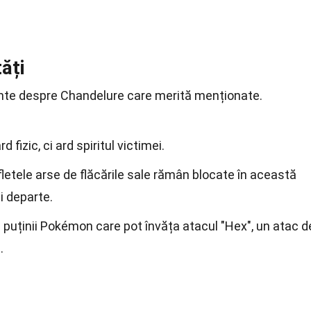
tăți
sante despre Chandelure care merită menționate.
d fizic, ci ard spiritul victimei.
letele arse de flăcările sale rămân blocate în această
i departe.
 puținii Pokémon care pot învăța atacul "Hex", un atac d
.