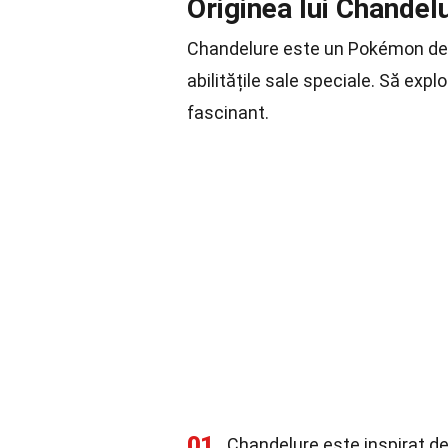
Originea lui Chandel
Chandelure este un Pokémon de 
abilitățile sale speciale. Să e
fascinant.
01
Chandelure este inspirat d