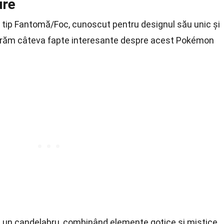
ure
tip Fantomă/Foc, cunoscut pentru designul său unic și
xplorăm câteva fapte interesante despre acest Pokémon
e un candelabru, combinând elemente gotice și mistice.