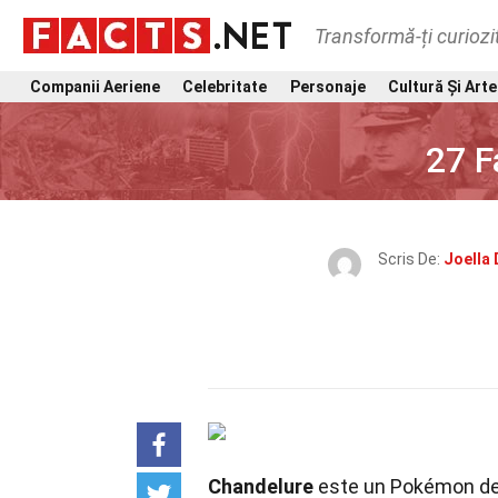
Transformă-ți curiozi
Companii Aeriene
Celebritate
Personaje
Cultură Și Arte
27 F
Scris De:
Joella
Chandelure
este un Pokémon de