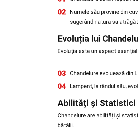
02
Numele său provine din cuvi
sugerând natura sa atrăgăt
Evoluția lui Chandel
Evoluția este un aspect esențial
03
Chandelure evoluează din L
04
Lampent, la rândul său, evol
Abilități și Statistici
Chandelure are abilități și stati
bătălii.