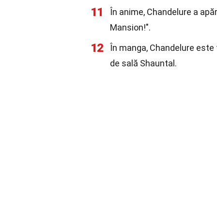
11
În anime, Chandelure a apăr
Mansion!".
12
În manga, Chandelure este fo
de sală Shauntal.