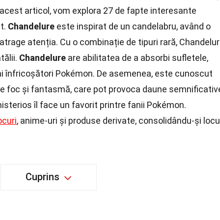
n acest articol, vom explora 27 de fapte interesante
t.
Chandelure
este inspirat de un candelabru, având o
 atrage atenția. Cu o combinație de tipuri rară, Chandelu
tălii.
Chandelure
are abilitatea de a absorbi sufletele,
 mai înfricoșători Pokémon. De asemenea, este cunoscut
de foc și fantasmă, care pot provoca daune semnificativ
isterios îl face un favorit printre fanii Pokémon.
ocuri
, anime-uri și produse derivate, consolidându-și locu
Cuprins