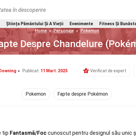
tatea în descoperire
Știința Pământului Și A Vieții
Evenimente
Fitness Și Bunăst
Home
Personaje
Pokemon
apte Despre Chandelure (Poké
 Downing
Publicat:
11 Mart. 2025
Verificat de expert
Pokemon
Fapte despre Pokémon
 tip
Fantasmă/Foc
cunoscut pentru designul său unic ș