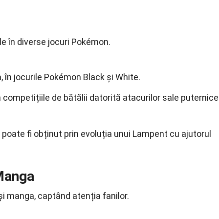
le în diverse jocuri Pokémon.
, în jocurile Pokémon Black și White.
ompetițiile de bătălii datorită atacurilor sale puternice
oate fi obținut prin evoluția unui Lampent cu ajutorul
 Manga
și manga, captând atenția fanilor.