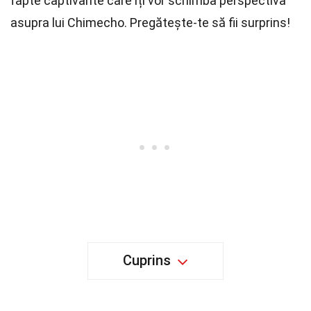
fapte captivante care îți vor schimba perspectiva
asupra lui Chimecho. Pregătește-te să fii surprins!
Cuprins