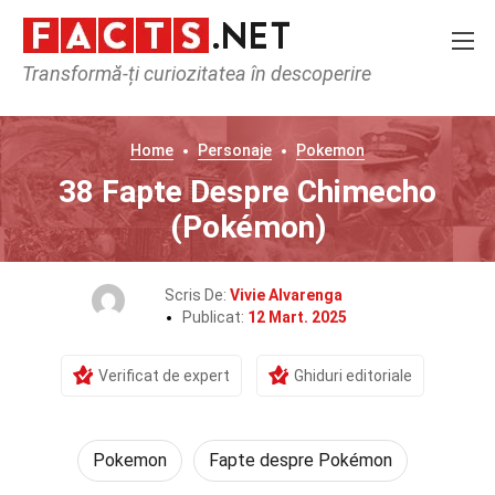
Transformă-ți curiozitatea în descoperire
Home
Personaje
Pokemon
38 Fapte Despre Chimecho
(Pokémon)
Scris De:
Vivie Alvarenga
Publicat:
12 Mart. 2025
Verificat de expert
Ghiduri editoriale
Pokemon
Fapte despre Pokémon