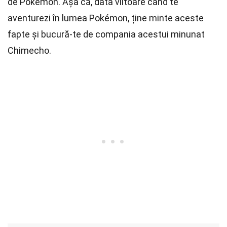
de Pokémon. Așa că, data viitoare când te
aventurezi în lumea Pokémon, ține minte aceste
fapte și bucură-te de compania acestui minunat
Chimecho.