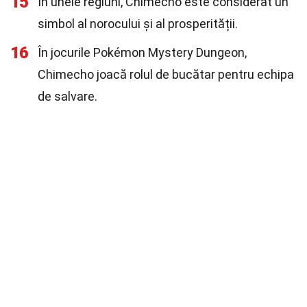
15
În unele regiuni, Chimecho este considerat un
simbol al norocului și al prosperității.
16
În jocurile Pokémon Mystery Dungeon,
Chimecho joacă rolul de bucătar pentru echipa
de salvare.