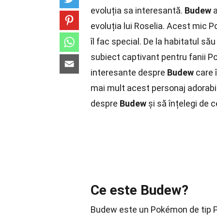
evoluția sa interesantă.
Budew
a
evoluția lui Roselia. Acest mic 
îl fac special. De la habitatul său
subiect captivant pentru fanii P
interesante despre
Budew
care î
mai mult acest personaj adorabil
despre
Budew
și să înțelegi de 
Ce este Budew?
Budew este un Pokémon de tip Pl