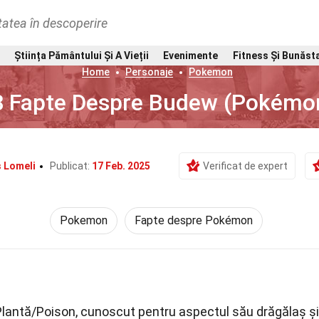
tatea în descoperire
Știința Pământului Și A Vieții
Evenimente
Fitness Și Bunăst
Home
Personaje
Pokemon
8 Fapte Despre Budew (Pokémo
s Lomeli
Publicat:
17 Feb. 2025
Verificat de expert
Pokemon
Fapte despre Pokémon
lantă/Poison, cunoscut pentru aspectul său drăgălaș și