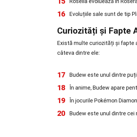
15
Roselia evoluează în Rosera
16
Evoluțiile sale sunt de tip 
Curiozități și Fapte
Există multe curiozități și fap
câteva dintre ele:
17
Budew este unul dintre puți
18
În anime, Budew apare pentr
19
În jocurile Pokémon Diamond
20
Budew este unul dintre cei 