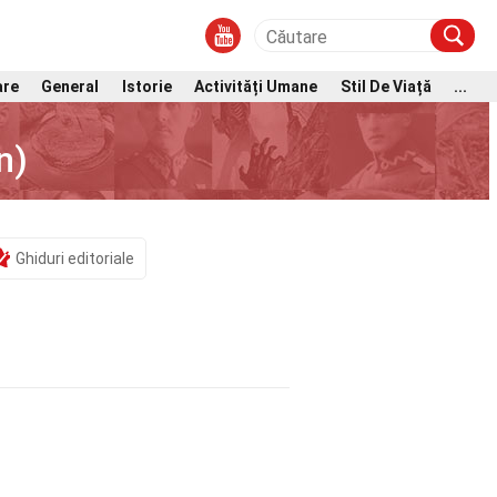
are
General
Istorie
Activități Umane
Stil De Viață
...
n)
Ghiduri editoriale