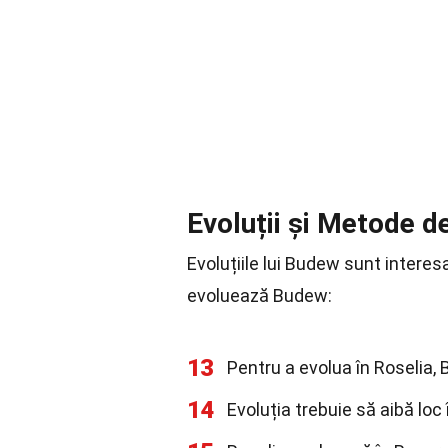
Evoluții și Metode d
Evoluțiile lui Budew sunt intere
evoluează Budew:
13
Pentru a evolua în Roselia, 
14
Evoluția trebuie să aibă loc 