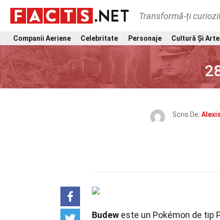
Transformă-ți curiozi
Companii Aeriene
Celebritate
Personaje
Cultură Și Arte
2
Scris De:
Alexi
Budew
este un Pokémon de tip P