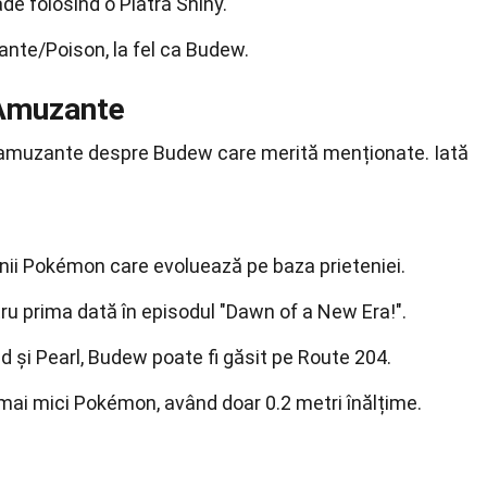
de folosind o Piatră Shiny.
Plante/Poison, la fel ca Budew.
 Amuzante
te amuzante despre Budew care merită menționate. Iată
nii Pokémon care evoluează pe baza prieteniei.
u prima dată în episodul "Dawn of a New Era!".
 și Pearl, Budew poate fi găsit pe Route 204.
mai mici Pokémon, având doar 0.2 metri înălțime.