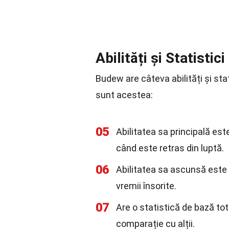
Abilități și Statistici
Budew are câteva abilități și st
sunt acestea:
05
Abilitatea sa principală est
când este retras din luptă.
06
Abilitatea sa ascunsă este 
vremii însorite.
07
Are o statistică de bază to
comparație cu alții.