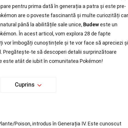
pare pentru prima dată în generația a patra și este pre-
Pokémon are o poveste fascinantă și multe curiozități ca
 natural până la abilitățile sale unice,
Budew
este un
okémon. În acest articol, vom explora 28 de fapte
ți vor îmbogăți cunoștințele și te vor face să apreciezi ș
. Pregătește-te să descoperi detalii surprinzătoare
ce este atât de iubit în comunitatea Pokémon!
Cuprins
ante/Poison, introdus în Generația IV. Este cunoscut