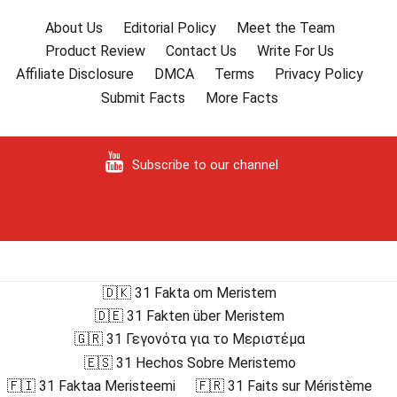
About Us
Editorial Policy
Meet the Team
Product Review
Contact Us
Write For Us
Affiliate Disclosure
DMCA
Terms
Privacy Policy
Submit Facts
More Facts
Subscribe to our channel
🇩🇰 31 Fakta om Meristem
🇩🇪 31 Fakten über Meristem
🇬🇷 31 Γεγονότα για το Μεριστέμα
🇪🇸 31 Hechos Sobre Meristemo
🇫🇮 31 Faktaa Meristeemi
🇫🇷 31 Faits sur Méristème