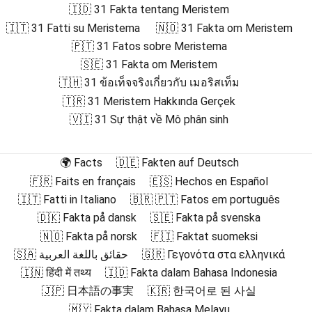
🇮🇩 31 Fakta tentang Meristem
🇮🇹 31 Fatti su Meristema
🇳🇴 31 Fakta om Meristem
🇵🇹 31 Fatos sobre Meristema
🇸🇪 31 Fakta om Meristem
🇹🇭 31 ข้อเท็จจริงเกี่ยวกับ เมอริสเท็ม
🇹🇷 31 Meristem Hakkında Gerçek
🇻🇮 31 Sự thật về Mô phân sinh
🌍 Facts
🇩🇪 Fakten auf Deutsch
🇫🇷 Faits en français
🇪🇸 Hechos en Español
🇮🇹 Fatti in Italiano
🇧🇷 🇵🇹 Fatos em português
🇩🇰 Fakta på dansk
🇸🇪 Fakta på svenska
🇳🇴 Fakta på norsk
🇫🇮 Faktat suomeksi
🇸🇦 حقائق باللغة العربية
🇬🇷 Γεγονότα στα ελληνικά
🇮🇳 हिंदी में तथ्य
🇮🇩 Fakta dalam Bahasa Indonesia
🇯🇵 日本語の事実
🇰🇷 한국어로 된 사실
🇲🇾 Fakta dalam Bahasa Melayu