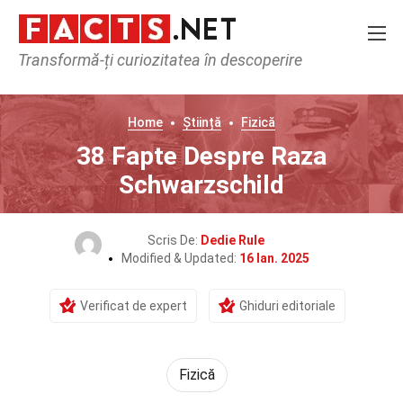
Transformă-ți curiozitatea în descoperire
Home
Știință
Fizică
38 Fapte Despre Raza
Schwarzschild
Scris De:
Dedie Rule
Modified & Updated:
16 Ian. 2025
Verificat de expert
Ghiduri editoriale
Fizică