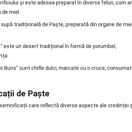
ificiului și este adesea preparat în diverse feluri, cum ar
a de miel.
o supă tradițională de Paște, preparată din organe de mie
" este un desert tradițional în formă de porumbel,
nța.
ss Buns" sunt chifle dulci, marcate cu o cruce, consumat
cații de Paște
 semnificații care reflectă diverse aspecte ale credinței ș