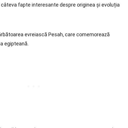
câteva fapte interesante despre originea și evoluția
n sărbătoarea evreiască Pesah, care comemorează
via egipteană.