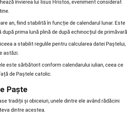
hează învierea lui Iisus Hristos, eveniment considerat
tine.
are an, fiind stabilită în funcție de calendarul lunar. Este
ă după prima lună plină de după echinocțiul de primăvară
Niceea a stabilit regulile pentru calcularea datei Paștelui,
e astăzi.
ele este sărbătorit conform calendarului iulian, ceea ce
față de Paștele catolic.
 de Paște
tradiții și obiceiuri, unele dintre ele având rădăcini
âteva dintre acestea.