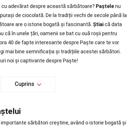
știi cu adevărat despre această sărbătoare?
Paștele
nu
urași de ciocolată. De la tradiții vechi de secole până la
toare are o istorie bogată și fascinantă.
Știai
că data
u că în unele țări, oamenii se bat cu ouă roșii pentru
lora 40 de fapte interesante despre Paște care te vor
egi mai bine semnificația și tradițiile acestei sărbători.
uri noi și captivante despre Paște!
Cuprins
aștelui
 importante sărbători creștine, având o istorie bogată și