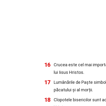
16
Crucea este cel mai importan
lui Iisus Hristos.
17
Lumânările de Paște simboli
păcatului și al morții.
18
Clopotele bisericilor sunt a