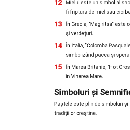
12
Mielul este un simbol al sacr
fi friptura de miel sau ciorb
13
În Grecia, "Magiritsa" este 
și verdețuri.
14
În Italia, "Colomba Pasquale
simbolizând pacea și spera
15
În Marea Britanie, "Hot Cro
în Vinerea Mare.
Simboluri și Semnifi
Paștele este plin de simboluri și
tradițiilor creștine.