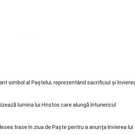
t simbol al Paștelui, reprezentând sacrificiul și înviere
zează lumina lui Hristos care alungă întunericul
desea trase în ziua de Paște pentru a anunța învierea lui