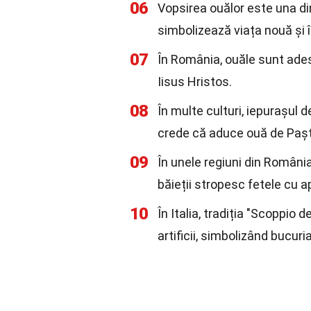
06
Vopsirea ouălor este una di
simbolizează viața nouă și î
07
În România, ouăle sunt ades
Iisus Hristos.
08
În multe culturi, iepurașul de
crede că aduce ouă de Paște
09
În unele regiuni din România,
băieții stropesc fetele cu 
10
În Italia, tradiția "Scoppio 
artificii, simbolizând bucuria 