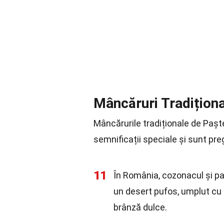
Mâncăruri Tradițion
Mâncărurile tradiționale de Paște
semnificații speciale și sunt preg
11
În România, cozonacul și p
un desert pufos, umplut cu 
brânză dulce.