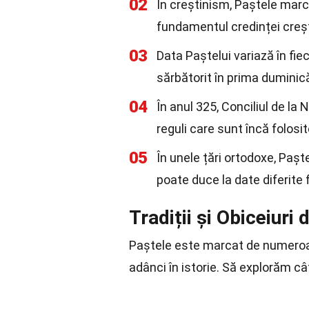
02
În creștinism, Paștele marc
fundamentul credinței creș
03
Data Paștelui variază în fiec
sărbătorit în prima duminic
04
În anul 325, Conciliul de la 
reguli care sunt încă folosit
05
În unele țări ortodoxe, Pașt
poate duce la date diferite 
Tradiții și Obiceiuri
Paștele este marcat de numeroase 
adânci în istorie. Să explorăm c