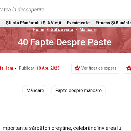
tatea în descoperire
Știința Pământului Și A Vieții
Evenimente
Fitness Și Bunăst
Home
Stil de viață
Mâncare
40 Fapte Despre Paste
is Ham
Publicat:
10 Apr. 2025
Verificat de expert
Mâncare
Fapte despre mâncare
 importante sărbători creștine, celebrând învierea lui