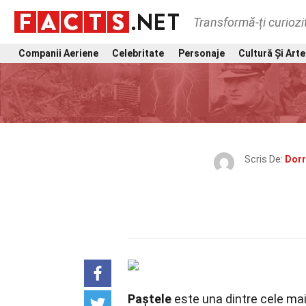
Transformă-ți curiozi
Companii Aeriene
Celebritate
Personaje
Cultură Și Arte
Scris De:
Dorr
Paștele
este una dintre cele mai