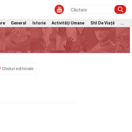
are
General
Istorie
Activități Umane
Stil De Viață
...
Ghiduri editoriale