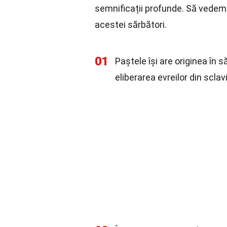
semnificații profunde. Să vedem 
acestei sărbători.
01
Paștele își are originea î
eliberarea evreilor din scla