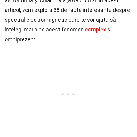
astronomia și chiar în viața de zi cu zi. În acest
articol, vom explora 38 de fapte interesante despre
spectrul electromagnetic care te vor ajuta să
înțelegi mai bine acest fenomen
complex
și
omniprezent.