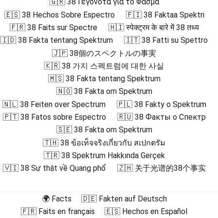
🇬🇷 38 Γεγονότα για το Φάσμα
🇪🇸 38 Hechos Sobre Espectro
🇫🇮 38 Faktaa Spektri
🇫🇷 38 Faits sur Spectre
🇭🇮 स्पेक्ट्रम के बारे में 38 तथ्य
🇮🇩 38 Fakta tentang Spektrum
🇮🇹 38 Fatti su Spettro
🇯🇵 38個のスペクトルの事実
🇰🇷 38 가지 스펙트럼에 대한 사실
🇲🇸 38 Fakta tentang Spektrum
🇳🇴 38 Fakta om Spektrum
🇳🇱 38 Feiten over Spectrum
🇵🇱 38 Fakty o Spektrum
🇵🇹 38 Fatos sobre Espectro
🇷🇺 38 Факты о Спектр
🇸🇪 38 Fakta om Spektrum
🇹🇭 38 ข้อเท็จจริงเกี่ยวกับ สเปกตรัม
🇹🇷 38 Spektrum Hakkında Gerçek
🇻🇮 38 Sự thật về Quang phổ
🇿🇭 关于光谱的38个事实
🌍 Facts
🇩🇪 Fakten auf Deutsch
🇫🇷 Faits en français
🇪🇸 Hechos en Español