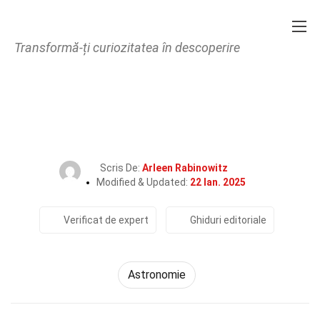
Transformă-ți curiozitatea în descoperire
Home
Tehnologie și Științe
Astronomie
40 Fapte Despre Zodiac
Scris De:
Arleen Rabinowitz
Modified & Updated:
22 Ian. 2025
Verificat de expert
Ghiduri editoriale
Astronomie