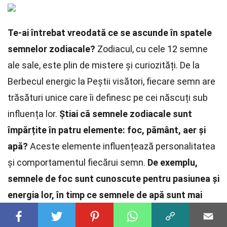
Te-ai întrebat vreodată ce se ascunde în spatele
semnelor zodiacale?
Zodiacul, cu cele 12 semne
ale sale, este plin de mistere și curiozități. De la
Berbecul energic la Peștii visători, fiecare semn are
trăsături unice care îi definesc pe cei născuți sub
influența lor.
Știai că semnele zodiacale sunt
împărțite în patru elemente: foc, pământ, aer și
apă?
Aceste elemente influențează personalitatea
și comportamentul fiecărui semn.
De exemplu,
semnele de foc sunt cunoscute pentru pasiunea și
energia lor, în timp ce semnele de apă sunt mai
intuitive și emoționale.
În acest articol, vom explora