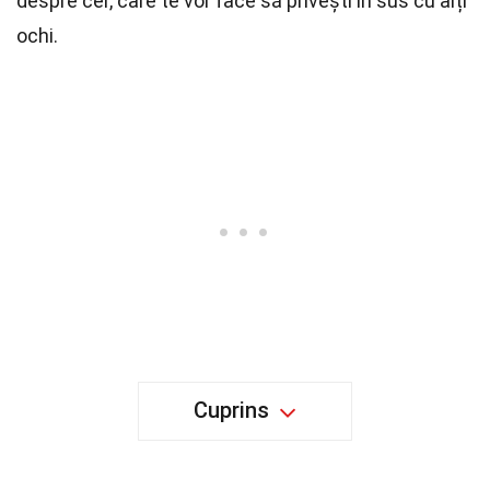
despre cer, care te vor face să privești în sus cu alți
ochi.
Cuprins