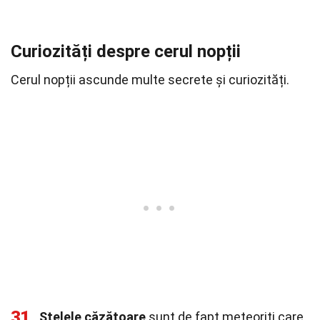
Curiozități despre cerul nopții
Cerul nopții ascunde multe secrete și curiozități.
31
Stelele căzătoare
sunt de fapt meteoriți care