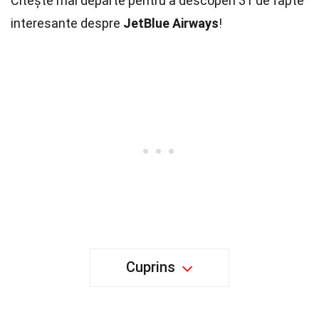
Citește mai departe pentru a descoperi 31 de fapte
interesante despre
JetBlue Airways
!
Cuprins