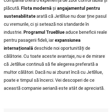
compania oferă o experiență de zbor confortabilă și
plăcută.
Flota modernă
și
angajamentul pentru
sustenabilitate
arată că JetBlue nu doar ține pasul
cu vremurile, ci și setează noi standarde în
industrie.
Programul TrueBlue
aduce beneficii reale
pentru pasagerii fideli, iar
expansiunea
internațională
deschide noi oportunități de
călătorie. Cu toate aceste avantaje, nu e de mirare
că JetBlue continuă să fie alegerea preferată a
multor călători. Dacă nu ai zburat încă cu JetBlue,
poate e timpul să încerci. Vei descoperi de ce
această companie aeriană este atât de apreciată.