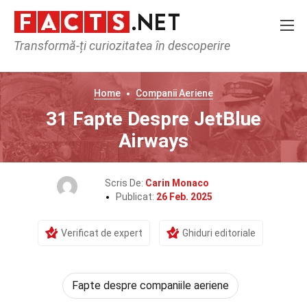
Transformă-ți curiozitatea în descoperire
Home
Companii Aeriene
31 Fapte Despre JetBlue
Airways
Scris De:
Carin Monaco
Publicat:
26 Feb. 2025
Verificat de expert
Ghiduri editoriale
Fapte despre companiile aeriene