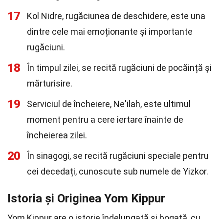
17
Kol Nidre, rugăciunea de deschidere, este una
dintre cele mai emoționante și importante
rugăciuni.
18
În timpul zilei, se recită rugăciuni de pocăință și
mărturisire.
19
Serviciul de încheiere, Ne'ilah, este ultimul
moment pentru a cere iertare înainte de
încheierea zilei.
20
În sinagogi, se recită rugăciuni speciale pentru
cei decedați, cunoscute sub numele de Yizkor.
Istoria și Originea Yom Kippur
Yom Kippur are o istorie îndelungată și bogată, cu