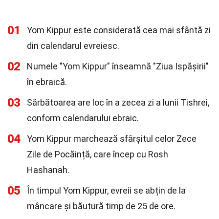
01
Yom Kippur este considerată cea mai sfântă zi
din calendarul evreiesc.
02
Numele "Yom Kippur" înseamnă "Ziua Ispășirii"
în ebraică.
03
Sărbătoarea are loc în a zecea zi a lunii Tishrei,
conform calendarului ebraic.
04
Yom Kippur marchează sfârșitul celor Zece
Zile de Pocăință, care încep cu Rosh
Hashanah.
05
În timpul Yom Kippur, evreii se abțin de la
mâncare și băutură timp de 25 de ore.