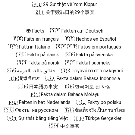
🇻🇮 29 Sự thật về Yom Kippur
🇿🇭 关于赎罪日的29个事实
🌍 Facts
🇩🇪 Fakten auf Deutsch
🇫🇷 Faits en français
🇪🇸 Hechos en Español
🇮🇹 Fatti in Italiano
🇧🇷 🇵🇹 Fatos em português
🇩🇰 Fakta på dansk
🇸🇪 Fakta på svenska
🇳🇴 Fakta på norsk
🇫🇮 Faktat suomeksi
🇸🇦 حقائق باللغة العربية
🇬🇷 Γεγονότα στα ελληνικά
🇮🇳 हिंदी में तथ्य
🇮🇩 Fakta dalam Bahasa Indonesia
🇯🇵 日本語の事実
🇰🇷 한국어로 된 사실
🇲🇾 Fakta dalam Bahasa Melayu
🇳🇱 Feiten in het Nederlands
🇵🇱 Fakty po polsku
🇷🇺 Факты на русском
🇹🇭 ข้อเท็จจริงเป็นภาษาไทย
🇻🇳 Sự thật bằng tiếng Việt
🇹🇷 Türkçe Gerçekler
🇨🇳 中文事实