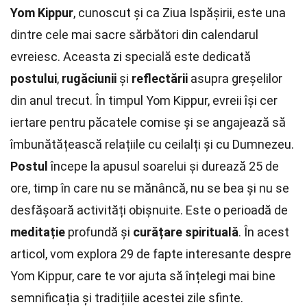
Yom Kippur
, cunoscut și ca Ziua Ispășirii, este una
dintre cele mai sacre sărbători din calendarul
evreiesc. Aceasta zi specială este dedicată
postului
,
rugăciunii
și
reflectării
asupra greșelilor
din anul trecut. În timpul Yom Kippur, evreii își cer
iertare pentru păcatele comise și se angajează să
îmbunătățească relațiile cu ceilalți și cu Dumnezeu.
Postul
începe la apusul soarelui și durează 25 de
ore, timp în care nu se mănâncă, nu se bea și nu se
desfășoară activități obișnuite. Este o perioadă de
meditație
profundă și
curățare spirituală
. În acest
articol, vom explora 29 de fapte interesante despre
Yom Kippur, care te vor ajuta să înțelegi mai bine
semnificația și tradițiile acestei zile sfinte.