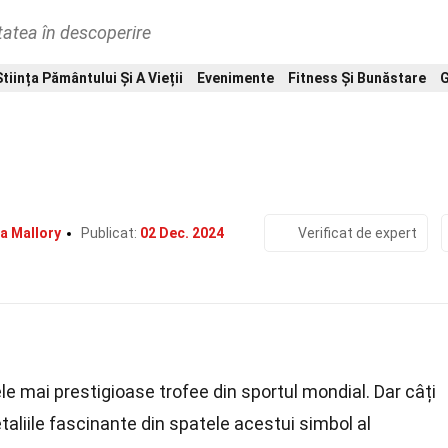
tatea în descoperire
Știința Pământului Și A Vieții
Evenimente
Fitness Și Bunăstare
G
Home
Evenimente
38 Fapte Despre Cupa Stanley
a Mallory
Publicat:
02 Dec. 2024
Verificat de expert
le mai prestigioase trofee din sportul mondial. Dar câți
aliile fascinante din spatele acestui simbol al