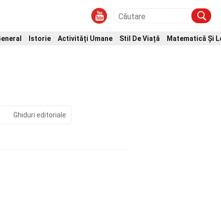
eneral
Istorie
Activități Umane
Stil De Viață
Matematică Și L
Ghiduri editoriale