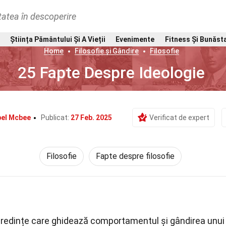
tatea în descoperire
Știința Pământului Și A Vieții
Evenimente
Fitness Și Bunăst
Home
Filosofie și Gândire
Filosofie
25 Fapte Despre Ideologie
bel Mcbee
Publicat:
27 Feb. 2025
Verificat de expert
Filosofie
Fapte despre filosofie
 credințe care ghidează comportamentul și gândirea unui