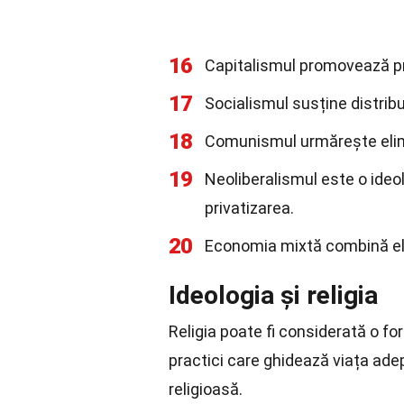
16
Capitalismul promovează pro
17
Socialismul susține distribu
18
Comunismul urmărește elimin
19
Neoliberalismul este o id
privatizarea.
20
Economia mixtă combină ele
Ideologia și religia
Religia poate fi considerată o fo
practici care ghidează viața ade
religioasă.