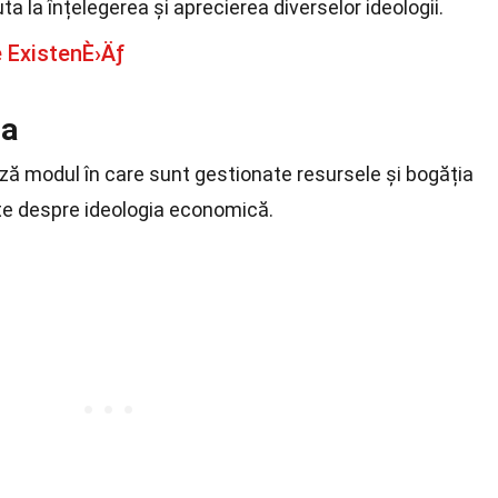
ta la înțelegerea și aprecierea diverselor ideologii.
 ExistenÈ›Äƒ
ia
ză modul în care sunt gestionate resursele și bogăția
pte despre ideologia economică.