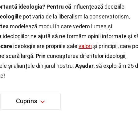
ortantă ideologia?
Pentru că
influențează deciziile
eologiile
pot varia de la liberalism la conservatorism,
tea
modelează modul în care vedem lumea și
a
ideologiilor ne ajută să ne formăm opinii informate și s
ecare
ideologie are propriile sale
valori
și principii, care p
pe scară largă.
Prin
cunoașterea diferitelor ideologii,
e și alianțele din jurul nostru.
Așadar
, să explorăm 25 
e!
Cuprins