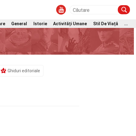
are
General
Istorie
Activități Umane
Stil De Viață
...
Ghiduri editoriale