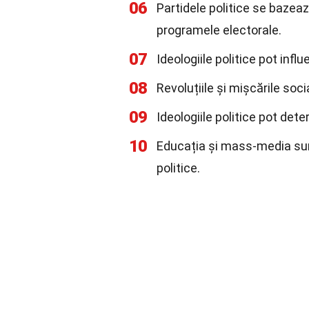
06
Partidele politice se bazeaz
programele electorale.
07
Ideologiile politice pot influ
08
Revoluțiile și mișcările so
09
Ideologiile politice pot deter
10
Educația și mass-media sun
politice.