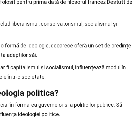
folosit pentru prima dată de filosoful francez Destutt d
includ liberalismul, conservatorismul, socialismul și
ă o formă de ideologie, deoarece oferă un set de credințe
ța adepților săi.
r fi capitalismul și socialismul, influențează modul în
ele într-o societate.
ologia politica?
cial în formarea guvernelor și a politicilor publice. Să
uența ideologiei politice.