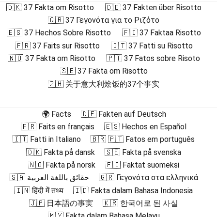
🇩🇰 37 Fakta om Risotto
🇩🇪 37 Fakten über Risotto
🇬🇷 37 Γεγονότα για το Ριζότο
🇪🇸 37 Hechos Sobre Risotto
🇫🇮 37 Faktaa Risotto
🇫🇷 37 Faits sur Risotto
🇮🇹 37 Fatti su Risotto
🇳🇴 37 Fakta om Risotto
🇵🇹 37 Fatos sobre Risoto
🇸🇪 37 Fakta om Risotto
🇿🇭 关于意大利烩饭的37个事实
🌍 Facts
🇩🇪 Fakten auf Deutsch
🇫🇷 Faits en français
🇪🇸 Hechos en Español
🇮🇹 Fatti in Italiano
🇧🇷 🇵🇹 Fatos em português
🇩🇰 Fakta på dansk
🇸🇪 Fakta på svenska
🇳🇴 Fakta på norsk
🇫🇮 Faktat suomeksi
🇸🇦 حقائق باللغة العربية
🇬🇷 Γεγονότα στα ελληνικά
🇮🇳 हिंदी में तथ्य
🇮🇩 Fakta dalam Bahasa Indonesia
🇯🇵 日本語の事実
🇰🇷 한국어로 된 사실
🇲🇾 Fakta dalam Bahasa Melayu