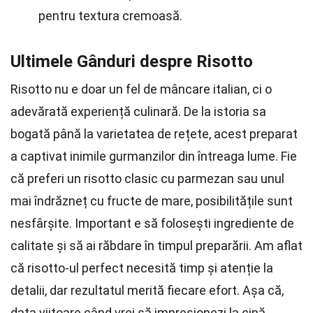
pentru textura cremoasă.
Ultimele Gânduri despre Risotto
Risotto nu e doar un fel de mâncare italian, ci o
adevărată experiență culinară. De la istoria sa
bogată până la varietatea de rețete, acest preparat
a captivat inimile gurmanzilor din întreaga lume. Fie
că preferi un risotto clasic cu parmezan sau unul
mai îndrăzneț cu fructe de mare, posibilitățile sunt
nesfârșite. Important e să folosești ingrediente de
calitate și să ai răbdare în timpul preparării. Am aflat
că risotto-ul perfect necesită timp și atenție la
detalii, dar rezultatul merită fiecare efort. Așa că,
data viitoare când vrei să impresionezi la cină,